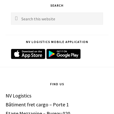
Primary
SEARCH
Sidebar
Search
this
website
NV LOGISTICS MOBILE APPLICATION
Footer
FIND US
NV Logistics
Bâtiment fret cargo – Porte 1
Etage Mezzanine – Bureau 020