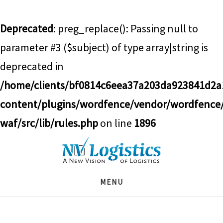
Deprecated
: preg_replace(): Passing null to
parameter #3 ($subject) of type array|string is
deprecated in
/home/clients/bf0814c6eea37a203da923841d2
content/plugins/wordfence/vendor/wordfence
waf/src/lib/rules.php
on line
1896
Skip
Skip
Skip
to
to
to
main
primary
footer
MENU
content
sidebar