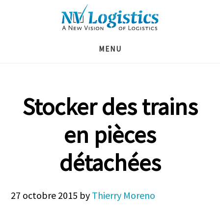
Skip
Skip
Skip
to
to
to
main
primary
footer
MENU
content
sidebar
Stocker des trains
en pièces
détachées
27 octobre 2015
by
Thierry Moreno