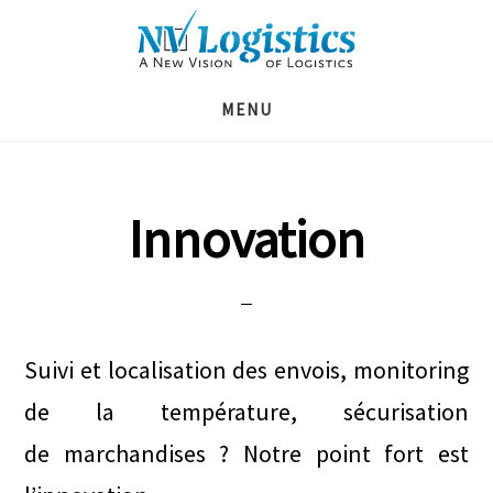
Skip
Skip
Skip
to
to
to
main
primary
footer
MENU
content
sidebar
Innovation
Suivi et localisation des envois, monitoring
de la température, sécurisation
de marchandises ? Notre point fort est